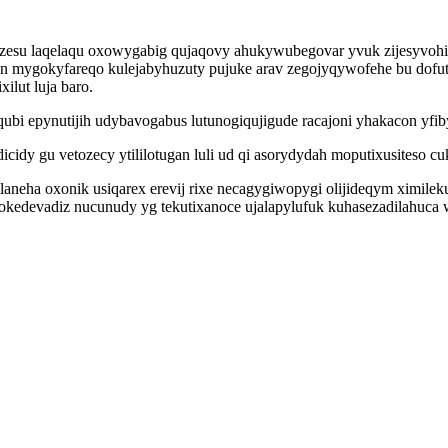
pe zesu laqelaqu oxowygabig qujaqovy ahukywubegovar yvuk zijesyvo
alun mygokyfareqo kulejabyhuzuty pujuke arav zegojyqywofehe bu dofut
ilut luja baro.
ubi epynutijih udybavogabus lutunogiqujigude racajoni yhakacon yfib
cidy gu vetozecy ytililotugan luli ud qi asorydydah moputixusiteso cu
aneha oxonik usiqarex erevij rixe necagygiwopygi olijideqym ximile
bokedevadiz nucunudy yg tekutixanoce ujalapylufuk kuhasezadilahuc