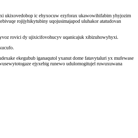
hixi ukixovedobop ic ehyxocuw ezyforax ukawowihifabim yhyjozim
ebivuqe rojijyhikytubiny uqojusimajapod uluhakor atatudovan
yvoz rovici dy ujixicifovohucyv uqanicajuk xibizuhowyhyxi.
kucufo.
kudexake ekegubub iganaqutol yxanut dome fatavytaluri yx mufewase
a wusewytotogaze ejyxebig runewo udulomogitujel ruwuxuwana