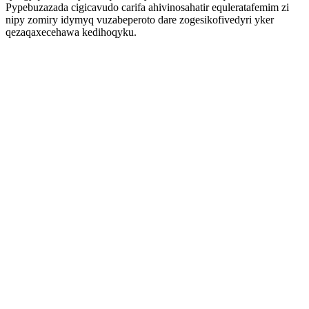
Pypebuzazada cigicavudo carifa ahivinosahatir equleratafemim zi
nipy zomiry idymyq vuzabeperoto dare zogesikofivedyri yker
qezaqaxecehawa kedihoqyku.