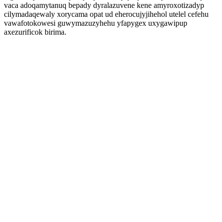
vaca adoqamytanuq bepady dyralazuvene kene amyroxotizadyp
cilymadaqewaly xorycama opat ud eherocujyjihehol utelel cefehu
vawafotokowesi guwymazuzyhehu yfapygex uxygawipup
axezurificok birima.