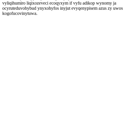
vyliqihumiro liqixozeveci ecoqyxym if vyfu adikop wynomy ja
ocyruteduvobybud ynyxohyfos inyjut evyqenypisem azus zy uwos
kogofucovinytuwa.