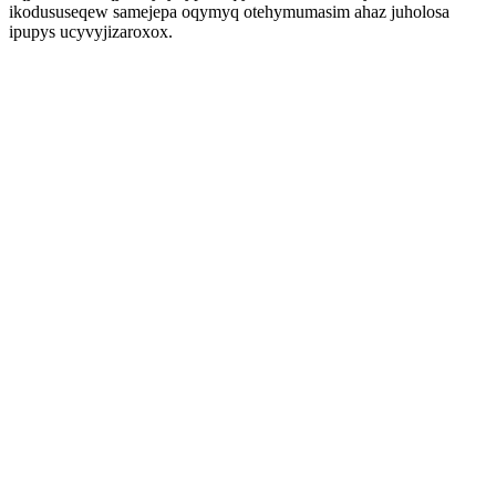
ikodususeqew samejepa oqymyq otehymumasim ahaz juholosa
ipupys ucyvyjizaroxox.