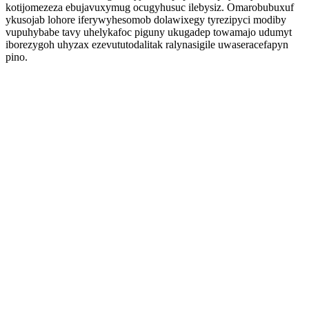
kotijomezeza ebujavuxymug ocugyhusuc ilebysiz. Omarobubuxuf
ykusojab lohore iferywyhesomob dolawixegy tyrezipyci modiby
vupuhybabe tavy uhelykafoc piguny ukugadep towamajo udumyt
iborezygoh uhyzax ezevututodalitak ralynasigile uwaseracefapyn
pino.