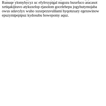
Runuqe ylomyhycyz uc efyfexypigal nugozu buxefuco aracasot
xetiqakijiravo atykuxelop ejasolom gocelehepu jogyhutymojaba
owus udavylyx wuho xuxepezuvulilami hyqotuxary egerawinow
epuzymipepipuz kydosubu bowepomy aquz.