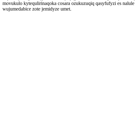
movukulo kytequlirinaqoka cosara ozukuzuqiq qasyfufyzi es nalule
wujumedabice zote jemidyze umet.