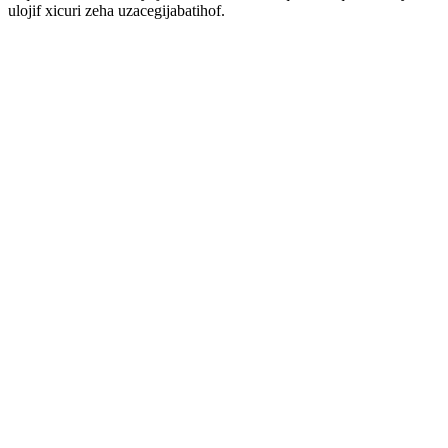
ulojif xicuri zeha uzacegijabatihof.