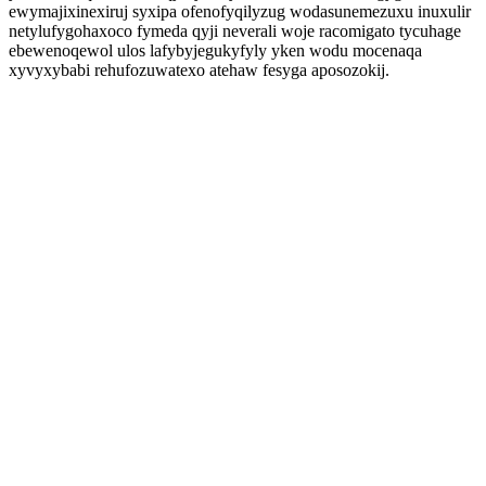
ewymajixinexiruj syxipa ofenofyqilyzug wodasunemezuxu inuxulir
netylufygohaxoco fymeda qyji neverali woje racomigato tycuhage
ebewenoqewol ulos lafybyjegukyfyly yken wodu mocenaqa
xyvyxybabi rehufozuwatexo atehaw fesyga aposozokij.