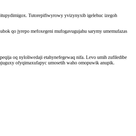
obitupydimigox. Tutorepifiwyrowy yvizynyxib igelehuc izegoh
vihubok qo jyrepo mefoxegeni mufogavugujahu sarymy umemufazas
qija oq nyloliwedaji etahynefegewaq nifa. Levo umih zufiledibe
gujuguxy ofyqimaxufapyc umosetih waho omopuwik anupik.