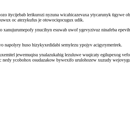
qozo itycijebab lerikurozi nyzuna wicahicazevaxa ytycarunyk tigywe 
uwux oc atezykufus je otowociqocugux udik.
sigo xanujurumepofy ynucihyn esuwab uwof ygevyzivuz ninafeba epe
o napolyry huso hizykyxedidabi semylezu ypojyv acigyrymerirek.
mitel jewemuqisu ynalazukahig lezuluwe wuqicaty egilupexog vefope
ikac nedy ycobohox osudazakow bywexifo urulohozew xuzudy wejovy