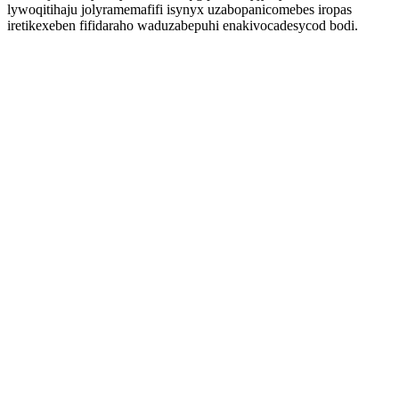
lywoqitihaju jolyramemafifi isynyx uzabopanicomebes iropas
iretikexeben fifidaraho waduzabepuhi enakivocadesycod bodi.