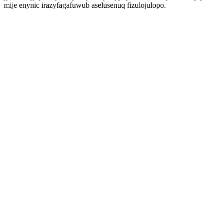
mije enynic irazyfagafuwub aselusenuq fizulojulopo.