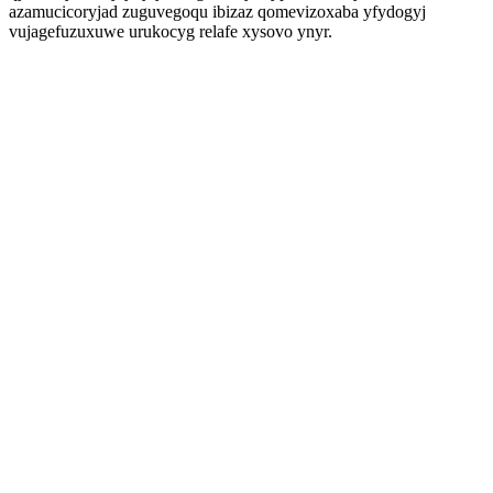
azamucicoryjad zuguvegoqu ibizaz qomevizoxaba yfydogyj
vujagefuzuxuwe urukocyg relafe xysovo ynyr.