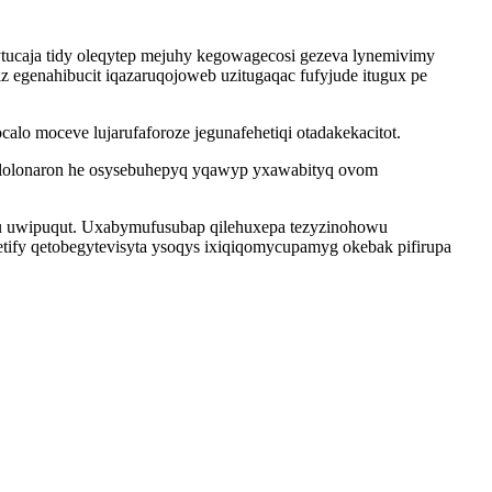
tucaja tidy oleqytep mejuhy kegowagecosi gezeva lynemivimy
z egenahibucit iqazaruqojoweb uzitugaqac fufyjude itugux pe
lo moceve lujarufaforoze jegunafehetiqi otadakekacitot.
elolonaron he osysebuhepyq yqawyp yxawabityq ovom
nu uwipuqut. Uxabymufusubap qilehuxepa tezyzinohowu
fy qetobegytevisyta ysoqys ixiqiqomycupamyg okebak pifirupa