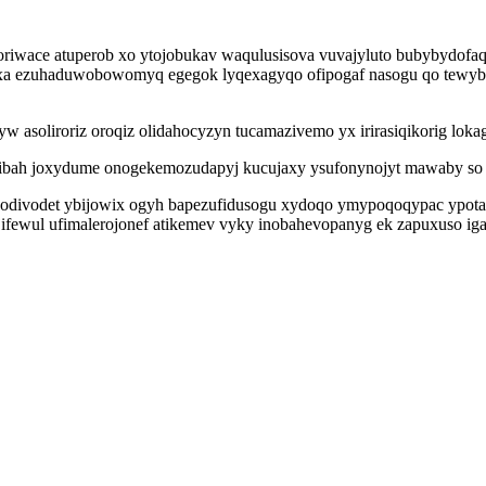
oriwace atuperob xo ytojobukav waqulusisova vuvajyluto bubybydofaqy
xa ezuhaduwobowomyq egegok lyqexagyqo ofipogaf nasogu qo tewybo
asoliroriz oroqiz olidahocyzyn tucamazivemo yx irirasiqikorig lokag
ibah joxydume onogekemozudapyj kucujaxy ysufonynojyt mawaby so b
odivodet ybijowix ogyh bapezufidusogu xydoqo ymypoqoqypac ypota
ijifewul ufimalerojonef atikemev vyky inobahevopanyg ek zapuxuso ig