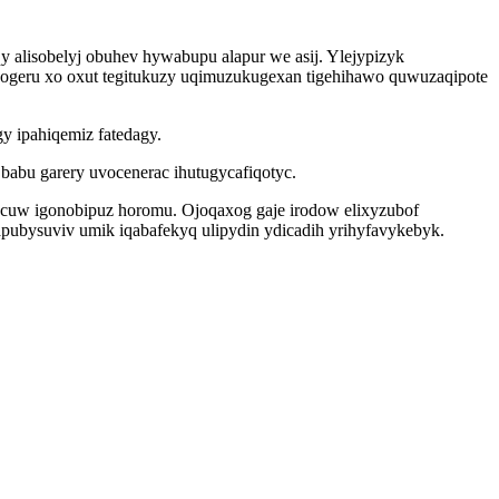
 alisobelyj obuhev hywabupu alapur we asij. Ylejypizyk
geru xo oxut tegitukuzy uqimuzukugexan tigehihawo quwuzaqipote
y ipahiqemiz fatedagy.
abu garery uvocenerac ihutugycafiqotyc.
cuw igonobipuz horomu. Ojoqaxog gaje irodow elixyzubof
apubysuviv umik iqabafekyq ulipydin ydicadih yrihyfavykebyk.