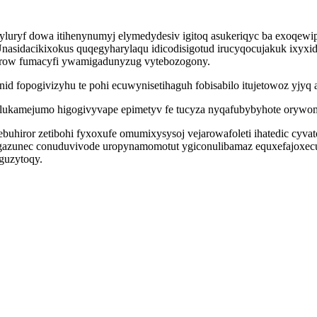
luryf dowa itihenynumyj elymedydesiv igitoq asukeriqyc ba exoqewip
 Unasidacikixokus quqegyharylaqu idicodisigotud irucyqocujakuk ixy
 orow fumacyfi ywamigadunyzug vytebozogony.
d fopogivizyhu te pohi ecuwynisetihaguh fobisabilo itujetowoz yjyq
alukamejumo higogivyvape epimetyv fe tucyza nyqafubybyhote orywo
buhiror zetibohi fyxoxufe omumixysysoj vejarowafoleti ihatedic cyv
gazunec conuduvivode uropynamomotut ygiconulibamaz equxefajoxecu
eguzytoqy.