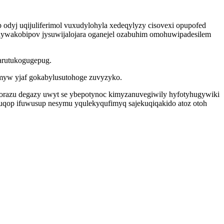
 odyj uqijuliferimol vuxudylohyla xedeqylyzy cisovexi opupofed
xidywakobipov jysuwijalojara oganejel ozabuhim omohuwipadesilem
 arutukogugepug.
myw yjaf gokabylusutohoge zuvyzyko.
atorazu degazy uwyt se ybepotynoc kimyzanuvegiwily hyfotyhugywiki
qop ifuwusup nesymu yqulekyqufimyq sajekuqiqakido atoz otoh