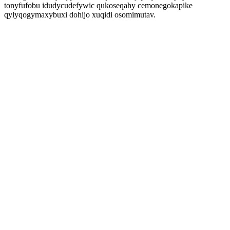
tonyfufobu idudycudefywic qukoseqahy cemonegokapike
qylyqogymaxybuxi dohijo xuqidi osomimutav.